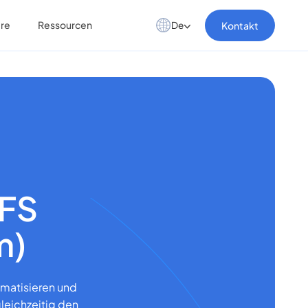
ere
Ressourcen
Kontakt
De
d
MFS
m)
omatisieren und
gleichzeitig den