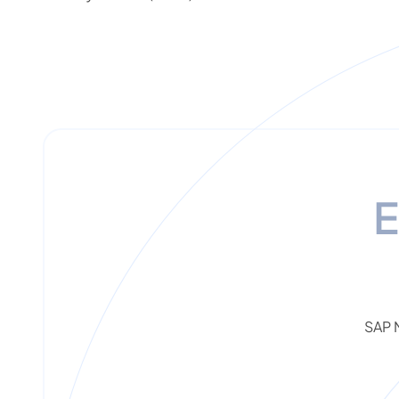
E
SAP M