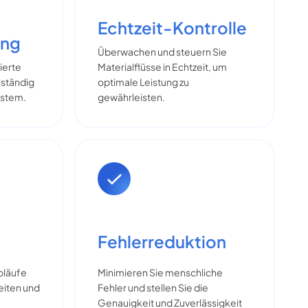
Echtzeit-Kontrolle
ung
Überwachen und steuern Sie
ierte
Materialflüsse in Echtzeit, um
lständig
optimale Leistung zu
ystem.
gewährleisten.
Fehlerreduktion
Minimieren Sie menschliche
bläufe
Fehler und stellen Sie die
eiten und
Genauigkeit und Zuverlässigkeit