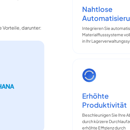
Nahtlose
Automatisier
Vorteile, darunter:
Integrieren Sie automatis
Materialflusssysteme vol
in Ihr Lagerverwaltungss
Erhöhte
Produktivität
Beschleunigen Sie Ihre A
durch kürzere Durchlaufz
erhöhte Effizienz durch