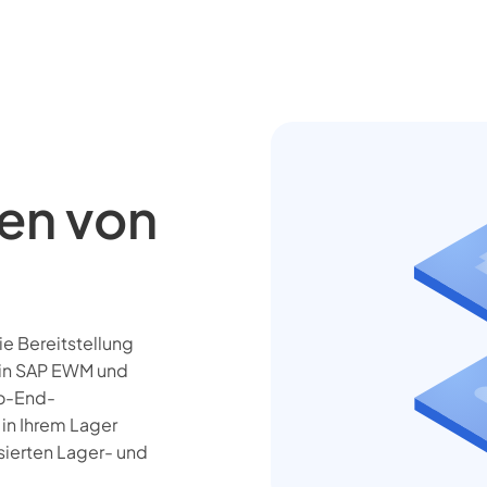
en von
ie Bereitstellung
s in SAP EWM und
to-End-
 in Ihrem Lager
sierten Lager- und