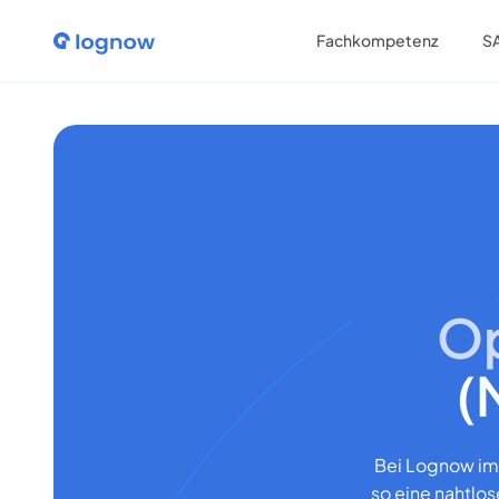
Fachkompetenz
S
Op
(
Bei Lognow imp
so eine nahtlos