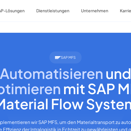
AP-Lösungen
Dienstleistungen
Unternehmen
Karri
SAP MFS
Automatisieren
un
timieren
mit SAP 
Material Flow Syste
lementieren wir SAP MFS, um den Materialtransport zu aut
e Effizienz der Intralogistik in Echtzeit zu gewährleisten und 