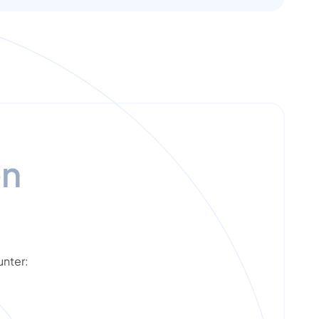
en
unter: